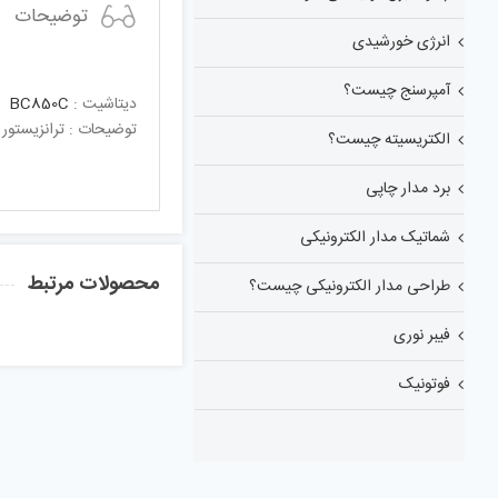
توضیحات
انرژی خورشیدی
آمپرسنج چیست؟
دیتاشیت :
BC850C
توضیحات : ترانزیستور منفی45ولت100میلی آمپر330میلی واتTransistors ; 45V, 100mA, 330mW
الکتریسیته چیست؟
برد مدار چاپی
شماتیک مدار الکترونیکی
محصولات مرتبط
طراحی مدار الکترونیکی چیست؟
فیبر نوری
فوتونیک