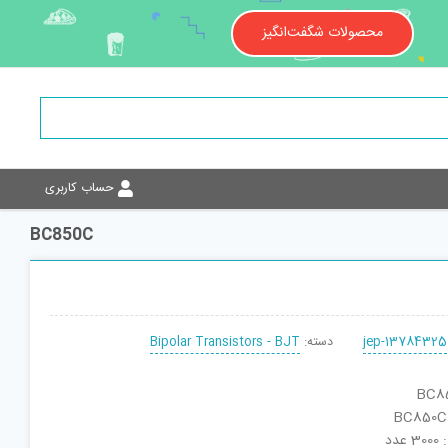
محصولات شگفت‌انگیز
حساب کاربری
BC850C
jep-13784325
دسته:
Bipolar Transistors - BJT
دد