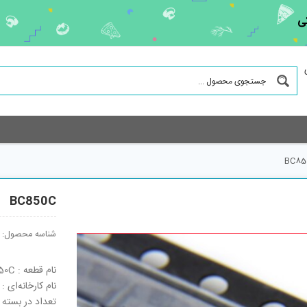
ی
BC85
BC850C
شناسه محصول:
نام قطعه : BC850C
نام کارخانه‌ای : BC850C
تعداد در بسته : 3000 ع