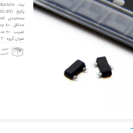
برند : NXP Semiconductors
پکیج : SOT-23 (SC-59)
بسته‌بندی : Tape & Reel
حداقل : 80 عدد
ضریب : 20 عدد
عنوان گروه : Bipolar Transistors – BJT