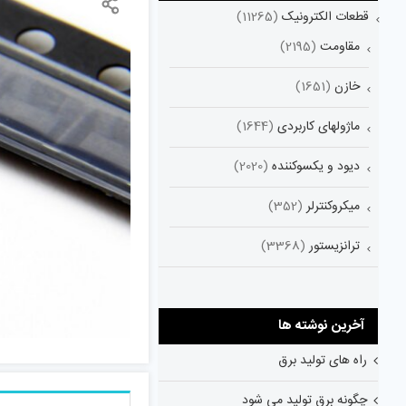
قطعات الکترونیک
(11265)
مقاومت
(2195)
خازن
(1651)
ماژولهای کاربردی
(1644)
دیود و یکسوکننده
(2020)
میکروکنترلر
(352)
ترانزیستور
(3368)
آخرین نوشته ها
راه های تولید برق
چگونه برق تولید می شود