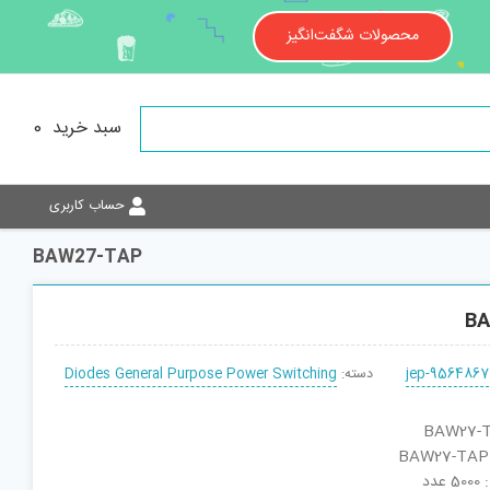
محصولات شگفت‌انگیز
سبد خرید
0
حساب کاربری
BAW27-TAP
B
jep-9564867
دسته:
Diodes General Purpose Power Switching
دد