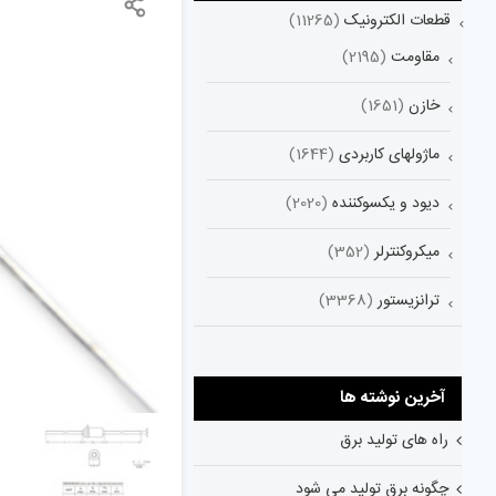
قطعات الکترونیک
(11265)
مقاومت
(2195)
خازن
(1651)
ماژولهای کاربردی
(1644)
دیود و یکسوکننده
(2020)
میکروکنترلر
(352)
ترانزیستور
(3368)
آخرین نوشته ها
راه های تولید برق
چگونه برق تولید می شود