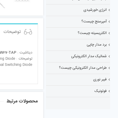
انرژی خورشیدی
آمپرسنج چیست؟
توضیحات
الکتریسیته چیست؟
برد مدار چاپی
دیتاشیت :
W27-TAP
شماتیک مدار الکترونیکی
توضیحات : Small Signal Switching Diode
nal Switching Diode
طراحی مدار الکترونیکی چیست؟
فیبر نوری
فوتونیک
محصولات مرتبط