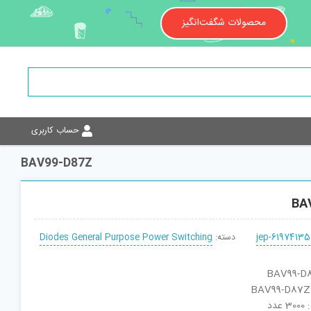
محصولات شگفت‌انگیز
حساب کاربری
BAV99-D87Z
BA
jep-61974135
دسته:
Diodes General Purpose Power Switching
دد