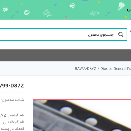
ی
BAV99-D87Z
/
Diodes General P
V99-D87Z
شناسه محصول:
نام قطعه : BAV99-D87Z
نام کارخانه‌ای : BAV99-D87Z
تعداد در بسته : 3000 ع