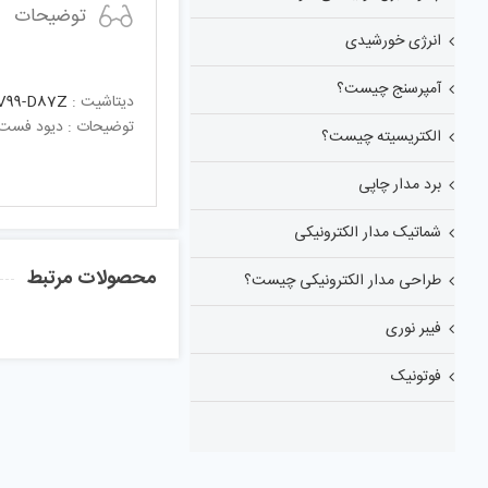
توضیحات
انرژی خورشیدی
آمپرسنج چیست؟
دیتاشیت :
V99-D87Z
توضیحات : دیود فست 6 نانو ثانیه 200 میلی آمپر 70 ولتConductance Ultra-Fast Switching Diode
الکتریسیته چیست؟
برد مدار چاپی
شماتیک مدار الکترونیکی
محصولات مرتبط
طراحی مدار الکترونیکی چیست؟
فیبر نوری
فوتونیک