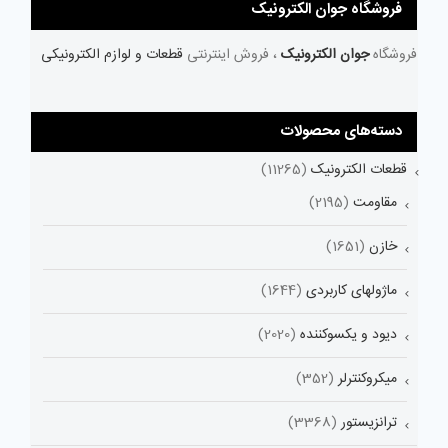
فروشگاه جوان الکترونیک
فروشگاه
جوان الکترونیک
، فروش اینترنتی
قطعات و لوازم الکترونیکی
دسته‌های محصولات
قطعات الکترونیک
(11265)
مقاومت
(2195)
خازن
(1651)
ماژولهای کاربردی
(1644)
دیود و یکسوکننده
(2020)
میکروکنترلر
(352)
ترانزیستور
(3368)