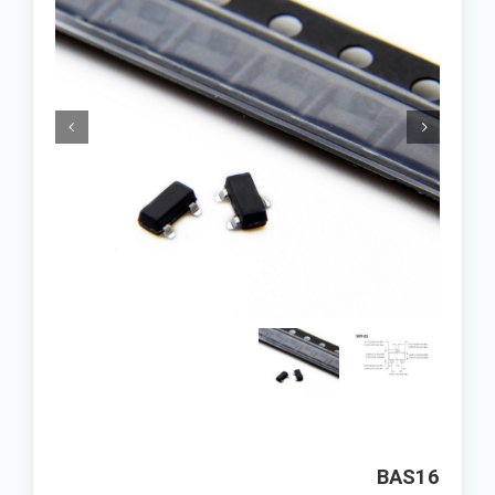


BAS16