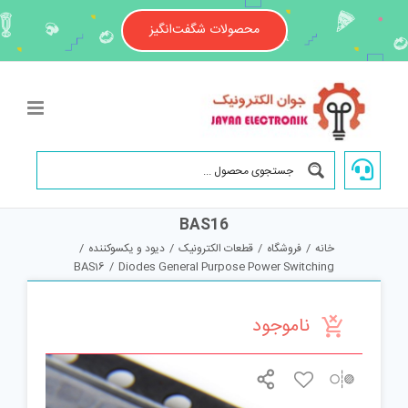
Ski
t
محصولات شگفت‌انگیز
conten
BAS16
خانه
/
فروشگاه
/
قطعات الکترونیک
/
دیود و یکسوکننده
/
BAS16
/
Diodes General Purpose Power Switching
ناموجود