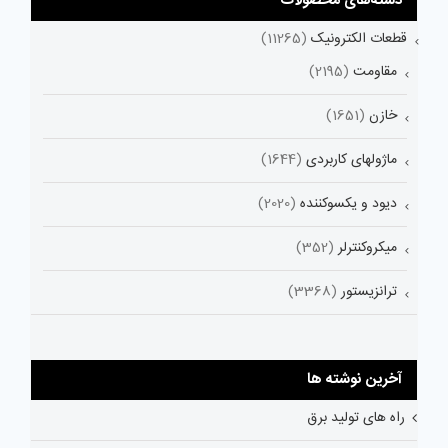
دسته‌های محصولات
قطعات الکترونیک
(11265)
مقاومت
(2195)
خازن
(1651)
ماژولهای کاربردی
(1644)
دیود و یکسوکننده
(2020)
میکروکنترلر
(352)
ترانزیستور
(3368)
آخرین نوشته ها
راه های تولید برق