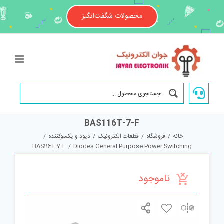
Ski
t
محصولات شگفت‌انگیز
conten
BAS116T-7-F
خانه
/
فروشگاه
/
قطعات الکترونیک
/
دیود و یکسوکننده
/
BAS116T-7-F
/
Diodes General Purpose Power Switching
ناموجود