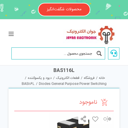
Ski
t
محصولات شگفت‌انگیز
conten
BAS116L
خانه
/
فروشگاه
/
قطعات الکترونیک
/
دیود و یکسوکننده
/
BAS116L
/
Diodes General Purpose Power Switching
ناموجود