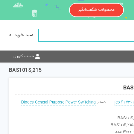
محصولات شگفت‌انگیز
سبد خرید
0
حساب کاربری
BAS101S,215
BAS
jep-427301
دسته:
Diodes General Purpose Power Switching
دد