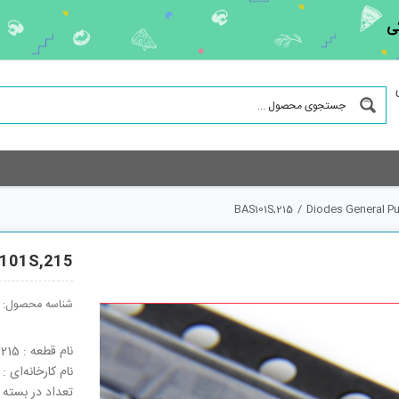
ی
BAS101S,215
/
Diodes General P
101S,215
شناسه محصول:
نام قطعه : BAS101S,215
نام کارخانه‌ای : BAS101S,215
تعداد در بسته : 3000 ع