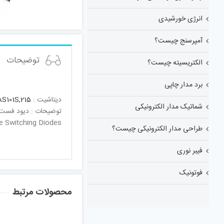
انرژی خورشیدی
آمپرسنج چیست؟
توضیحات
الکتریسیته چیست؟
برد مدار چاپی
دیتاشیت :
S101S,215
شماتیک مدار الکترونیکی
توضیحات : دیود فست 50 نانو ثانیه 200 میلی آمپر 300 و
e Switching Diodes
طراحی مدار الکترونیکی چیست؟
فیبر نوری
فوتونیک
محصولات مرتبط