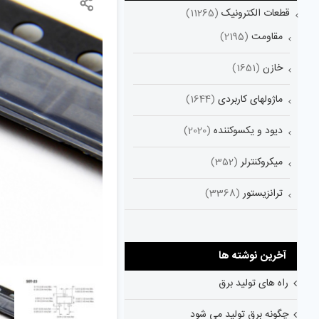
قطعات الکترونیک
(11265)
مقاومت
(2195)
خازن
(1651)
ماژولهای کاربردی
(1644)
دیود و یکسوکننده
(2020)
میکروکنترلر
(352)
ترانزیستور
(3368)
آخرین نوشته ها
راه های تولید برق
چگونه برق تولید می شود