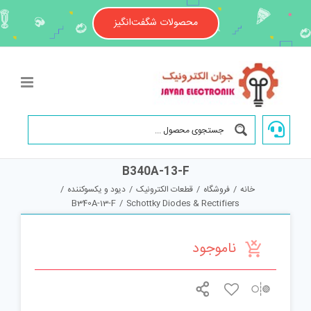
Ski
t
محصولات شگفت‌انگیز
conten
B340A-13-F
خانه
/
فروشگاه
/
قطعات الکترونیک
/
دیود و یکسوکننده
/
B340A-13-F
/
Schottky Diodes & Rectifiers
ناموجود