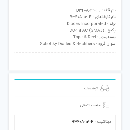
نام قطعه : B340A-13-F
نام کارخانه‌ای : B340A-13-F
برند : Diodes Incorporated
پکیج : DO-214AC (SMAJ)
بسته‌بندی : Tape & Reel
عنوان گروه : Schottky Diodes & Rectifiers
توضیحات
مشخصات فنی
دیتاشیت :
B340A-13-F