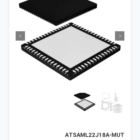


ATSAML22J18A-MUT