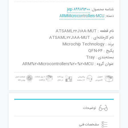
شناسه محصول:
jep-89989300
دسته:
ARMMicrocontrollers-MCU
نام قطعه : ATSAML22J18A-MUT
نام کارخانه‌ای : ATSAML22J18A-MUT
برند : Microchip Technology
پکیج : QFN-64
بسته‌بندی : Tray
عنوان گروه : ARM%20Microcontrollers%20-%20MCU
توضیحات
مشخصات فنی