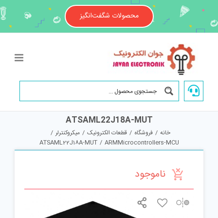
Ski
t
محصولات شگفت‌انگیز
conten
ATSAML22J18A-MUT
خانه
/
فروشگاه
/
قطعات الکترونیک
/
میکروکنترلر
/
ATSAML22J18A-MUT
/
ARMMicrocontrollers-MCU
ناموجود