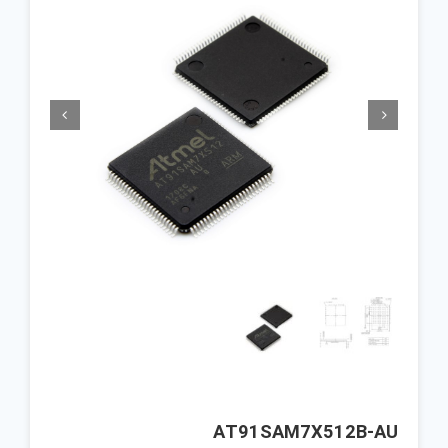


AT91SAM7X512B-AU