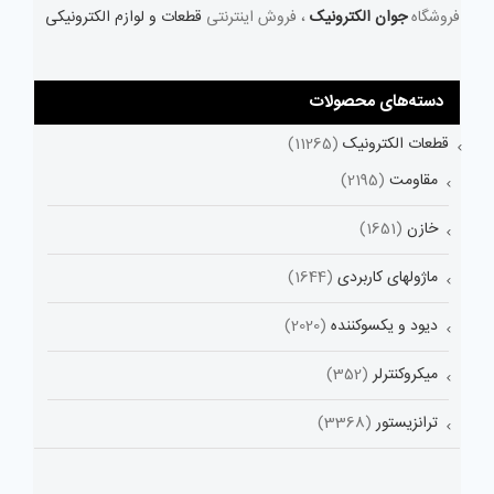
فروشگاه
جوان الکترونیک
، فروش اینترنتی
قطعات و لوازم الکترونیکی
دسته‌های محصولات
قطعات الکترونیک
(11265)
مقاومت
(2195)
خازن
(1651)
ماژولهای کاربردی
(1644)
دیود و یکسوکننده
(2020)
میکروکنترلر
(352)
ترانزیستور
(3368)