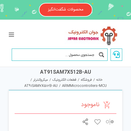
Ski
t
محصولات شگفت‌انگیز
conten
AT91SAM7X512B-AU
خانه
/
فروشگاه
/
قطعات الکترونیک
/
میکروکنترلر
/
AT91SAM7X512B-AU
/
ARMMicrocontrollers-MCU
ناموجود