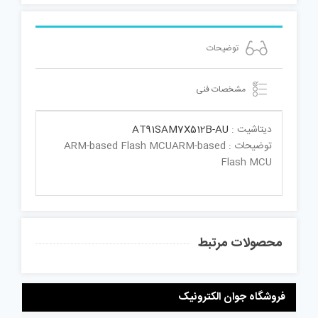
توضیحات
مشخصات فنی
دیتاشیت :
AT91SAM7X512B-AU
توضیحات : ARM-based Flash MCUARM-based
Flash MCU
محصولات مرتبط
فروشگاه جوان الکترونیک