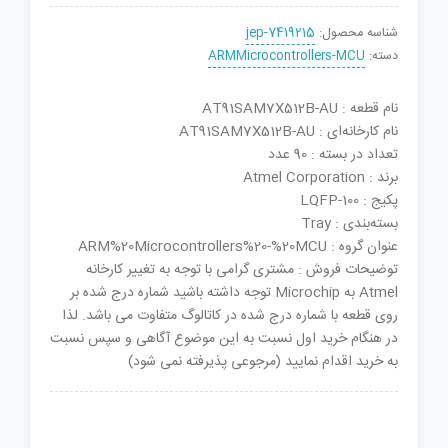
شناسه محصول:
jep-7419215
دسته:
ARMMicrocontrollers-MCU
نام قطعه : AT91SAM7X512B-AU
نام کارخانه‌ای : AT91SAM7X512B-AU
تعداد در بسته : 90 عدد
برند : Atmel Corporation
پکیج : LQFP-100
بسته‌بندی : Tray
عنوان گروه : ARM%20Microcontrollers%20-%20MCU
توضیحات فروش : مشتری گرامی با توجه به تغییر کارخانه
Atmel به Microchip توجه داشته باشید شماره درج شده بر
روی قطعه با شماره درج شده در کاتالوگ متفاوت می باشد. لذا
در هنگام خرید اول نسبت به این موضوع آگاهی و سپس نسبت
به خرید اقدام نمایید (مرجوعی پذیرفته نمی شود)