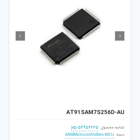


AT91SAM7S256D-AU
شناسه محصول:
jep-54956635
دسته:
ARMMicrocontrollers-MCU