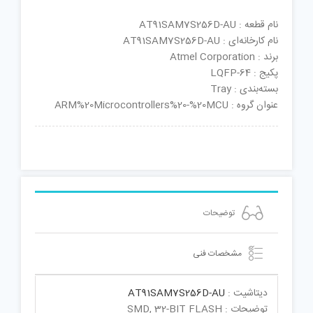
نام قطعه : AT91SAM7S256D-AU
نام کارخانه‌ای : AT91SAM7S256D-AU
برند : Atmel Corporation
پکیج : LQFP-64
بسته‌بندی : Tray
عنوان گروه : ARM%20Microcontrollers%20-%20MCU
توضیحات
مشخصات فنی
دیتاشیت :
AT91SAM7S256D-AU
توضیحات : SMD, 32-BIT FLASH