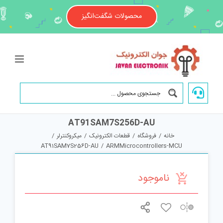
Ski
t
محصولات شگفت‌انگیز
conten
AT91SAM7S256D-AU
خانه
/
فروشگاه
/
قطعات الکترونیک
/
میکروکنترلر
/
AT91SAM7S256D-AU
/
ARMMicrocontrollers-MCU
ناموجود