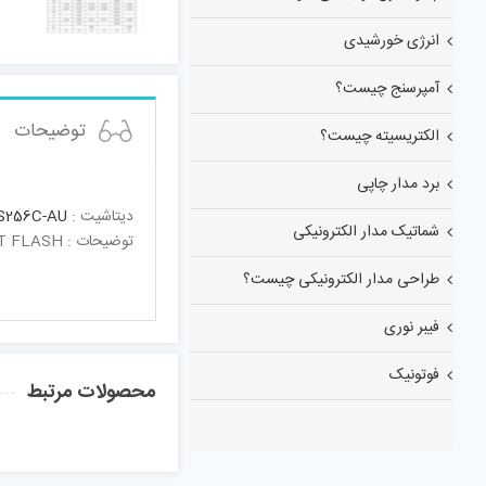
انرژی خورشیدی
آمپرسنج چیست؟
توضیحات
الکتریسیته چیست؟
برد مدار چاپی
دیتاشیت :
S256C-AU
شماتیک مدار الکترونیکی
توضیحات : SMD, 32-BIT FLASH
طراحی مدار الکترونیکی چیست؟
فیبر نوری
فوتونیک
محصولات مرتبط