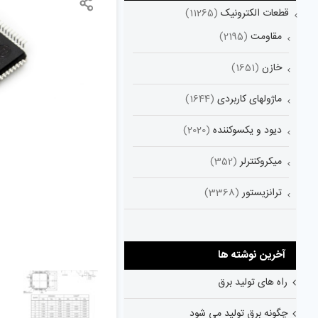
قطعات الکترونیک
(11265)
مقاومت
(2195)
خازن
(1651)
ماژولهای کاربردی
(1644)
دیود و یکسوکننده
(2020)
میکروکنترلر
(352)
ترانزیستور
(3368)
آخرین نوشته ها
راه های تولید برق
چگونه برق تولید می شود