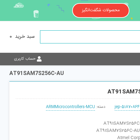
محصولات شگفت‌انگیز
سبد خرید
0
حساب کاربری
AT91SAM7S256C-AU
AT91SAM7
jep-51870864
دسته:
ARMMicrocontrollers-MCU