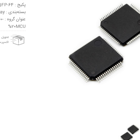
پکیج : LQFP-64
بسته‌بندی : Tray
عنو
%20MCU