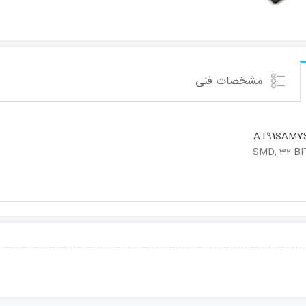
مشخصات فنی
AT91SAM7