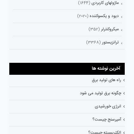
ماژولهای کاربردی
(1644)
دیود و یکسوکننده
(2020)
میکروکنترلر
(352)
ترانزیستور
(3368)
آخرین نوشته ها
راه های تولید برق
چگونه برق تولید می شود
انرژی خورشیدی
آمپرسنج چیست؟
الکتریسیته چیست؟