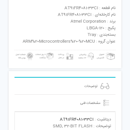
نام قطعه : AT91FR4081-33CI
نام کارخانه‌ای : AT91FR4081-33CI
برند : Atmel Corporation
پکیج : LBGA-120
بسته‌بندی : Tray
عنوان گروه : ARM%20Microcontrollers%20-%20MCU
توضیحات
مشخصات فنی
دیتاشیت :
AT91FR4081-33CI
توضیحات : SMD, 32-BIT FLASH