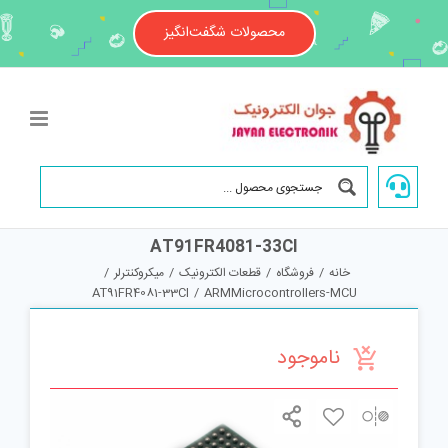
Ski
t
محصولات شگفت‌انگیز
conten
AT91FR4081-33CI
خانه
/
فروشگاه
/
قطعات الکترونیک
/
میکروکنترلر
/
AT91FR4081-33CI
/
ARMMicrocontrollers-MCU
ناموجود