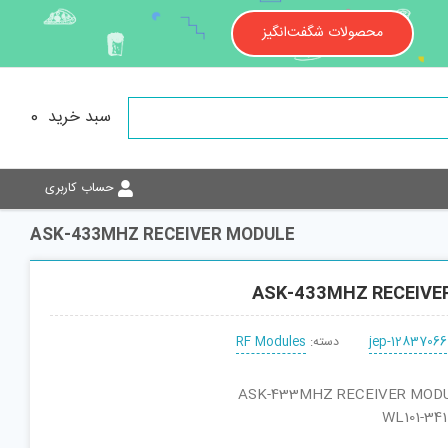
محصولات شگفت‌انگیز
سبد خرید
0
حساب کاربری
ASK-433MHZ RECEIVER MODULE
ASK-433MHZ RECEIVE
jep-12837066
دسته:
RF Modules