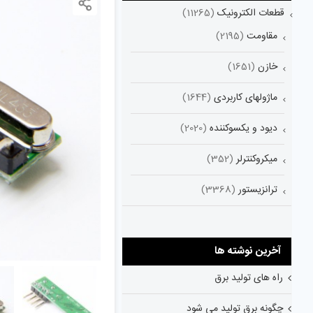
قطعات الکترونیک
(11265)
مقاومت
(2195)
خازن
(1651)
ماژولهای کاربردی
(1644)
دیود و یکسوکننده
(2020)
میکروکنترلر
(352)
ترانزیستور
(3368)
آخرین نوشته ها
راه های تولید برق
چگونه برق تولید می شود