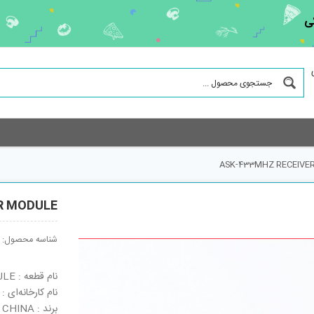
ی
ASK-433MHZ RECEIVE
R MODULE
شناسه محصول:
نام قطعه : ASK-433MHZ RECEIVER MODULE
نام کارخانه‌ای : WL101-341
برند : CHINA