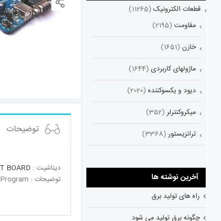
قطعات الکترونیک
(11265)
مقاومت
(2195)
خازن
(1651)
ماژولهای کاربردی
(1644)
دیود و یکسوکننده
(2020)
میکروکنترلر
(352)
توضیحات
ترانزیستور
(3368)
دیتاشیت :
NT BOARD
آخرین نوشته ها
توضیحات : EVALUATION BOARD FOR LPC21 ARMEvaluation Board Arm7 For LPC2148 & example & drivers C/C++ Program
راه های تولید برق
چگونه برق تولید می شود