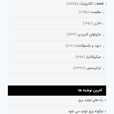
قطعات الکترونیک
(11265)
مقاومت
(2195)
خازن
(1651)
ماژولهای کاربردی
(1644)
دیود و یکسوکننده
(2020)
میکروکنترلر
(352)
ترانزیستور
(3368)
آخرین نوشته ها
راه های تولید برق
چگونه برق تولید می شود