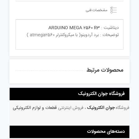
مشخصات فنی
دیتاشیت :
ARDUINO MEGA 2560 R3
توضیحات : برد آردوینو( با میکروکنترلر atmega2560 )
محصولات مرتبط
فروشگاه جوان الکترونیک
فروشگاه
جوان الکترونیک
، فروش اینترنتی
قطعات و لوازم الکترونیکی
دسته‌های محصولات