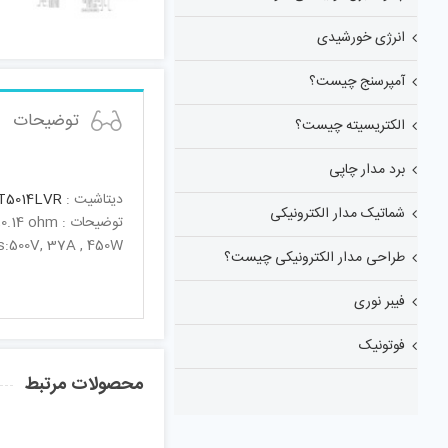
انرژی خورشیدی
آمپرسنج چیست؟
توضیحات
الکتریسیته چیست؟
برد مدار چاپی
دیتاشیت :
T5014LVR
شماتیک مدار الکترونیکی
توضیحات : N-MOS,500V,37A,450W,0.14 ohm
:500V, 37A , 450W
طراحی مدار الکترونیکی چیست؟
فیبر نوری
فوتونیک
محصولات مرتبط