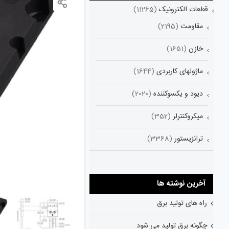
قطعات الکترونیک
(11265)
مقاومت
(2195)
خازن
(1651)
ماژولهای کاربردی
(1644)
دیود و یکسوکننده
(2020)
میکروکنترلر
(352)
ترانزیستور
(3368)
آخرین نوشته ها
راه های تولید برق
چگونه برق تولید می شود