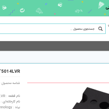
ی
T5014LVR
شناسه محصول:
نام قطعه : APT5014LVR
نام کارخانه‌ای : APT5014LVR
برند : Advanced Power Technology