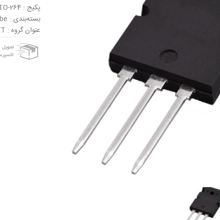
پکیج : TO-264
بسته‌بندی : Tube
عنوان گروه : MOSFET