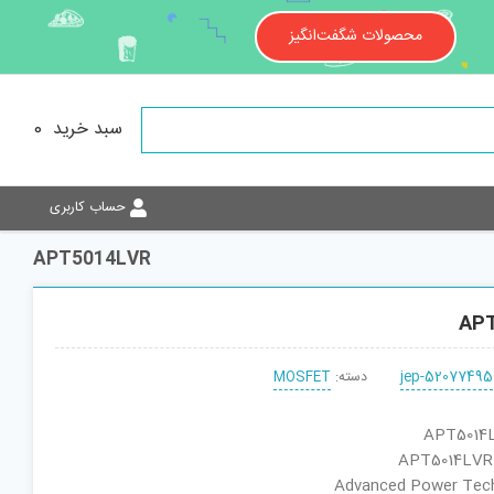
محصولات شگفت‌انگیز
سبد خرید
0
حساب کاربری
APT5014LVR
AP
jep-52077495
دسته:
MOSFET