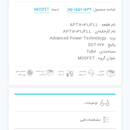
شناسه محصول:
jep-15520539
دسته:
MOSFET
نام قطعه : APT12031JFLL
نام کارخانه‌ای : APT12031JFLL
برند : Advanced Power Technology
پکیج : SOT-227
بسته‌بندی : Tube
عنوان گروه : MOSFET
توضیحات
مشخصات فنی