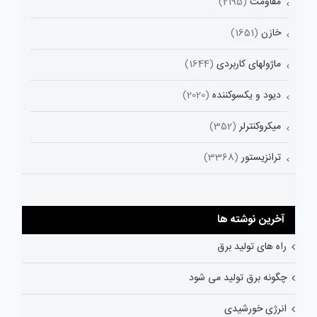
مقاومت
(2195)
خازن
(1651)
ماژولهای کاربردی
(1644)
دیود و یکسوکننده
(2020)
میکروکنترلر
(352)
ترانزیستور
(3368)
آخرین نوشته ها
راه های تولید برق
چگونه برق تولید می شود
انرژی خورشیدی