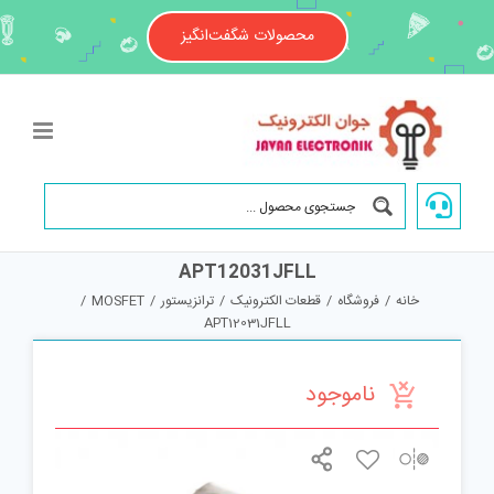
Ski
t
محصولات شگفت‌انگیز
conten
APT12031JFLL
خانه
/
فروشگاه
/
قطعات الکترونیک
/
ترانزیستور
/
MOSFET
/
APT12031JFLL
ناموجود