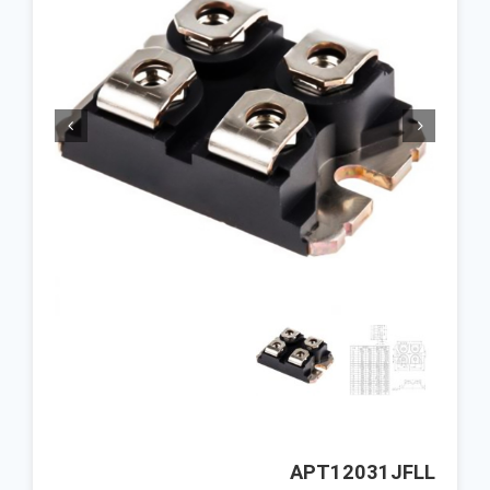


APT12031JFLL