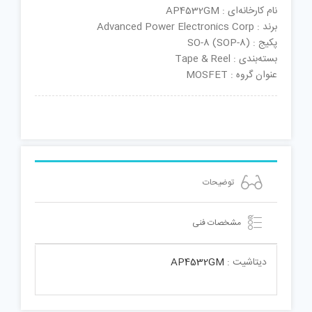
نام کارخانه‌ای : AP4532GM
برند : Advanced Power Electronics Corp
پکیج : SO-8 (SOP-8)
بسته‌بندی : Tape & Reel
عنوان گروه : MOSFET
توضیحات
مشخصات فنی
دیتاشیت :
AP4532GM