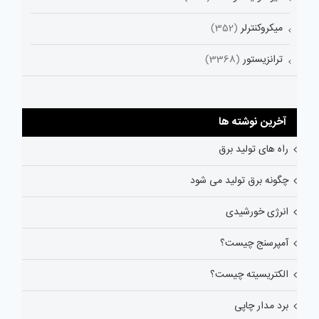
میکروکنترلر
(352)
ترانزیستور
(3368)
آخرین نوشته ها
راه های تولید برق
چگونه برق تولید می شود
انرژی خورشیدی
آمپرسنج چیست؟
الکتریسیته چیست؟
برد مدار چاپی