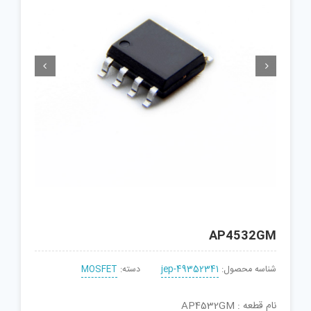


AP4532GM
شناسه محصول:
jep-49352341
دسته:
MOSFET
نام قطعه : AP4532GM