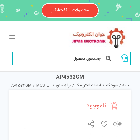
Ski
t
محصولات شگفت‌انگیز
conten
AP4532GM
خانه
/
فروشگاه
/
قطعات الکترونیک
/
ترانزیستور
/
MOSFET
/
AP4532GM
ناموجود