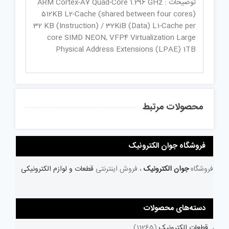
توضیحات : ARM Cortex-A7 Quad-Core 1.296 GHz
512KB L2-Cache (shared between four cores)
32 KB (Instruction) / 32KiB (Data) L1-Cache per
core SIMD NEON, VFP4 Virtualization Large
Physical Address Extensions (LPAE) 1TB
محصولات مرتبط
فروشگاه جوان الکترونیک
فروشگاه
جوان الکترونیک
، فروش اینترنتی
قطعات و لوازم الکترونیکی
دسته‌های محصولات
قطعات الکترونیک
(11265)