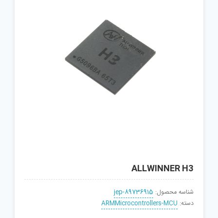
ALLWINNER H3
شناسه محصول:
jep-89736915
دسته:
ARMMicrocontrollers-MCU