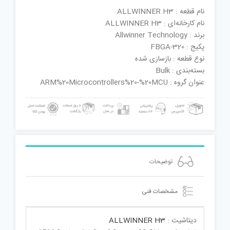
نام قطعه : ALLWINNER H3
نام کارخانه‌ای : ALLWINNER H3
برند : Allwinner Technology
پکیج : FBGA-320
نوع قطعه : بازسازی شده
بسته‌بندی : Bulk
عنوان گروه : ARM%20Microcontrollers%20-%20MCU
توضیحات
مشخصات فنی
دیتاشیت :
ALLWINNER H3