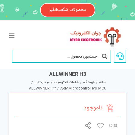
Ski
t
محصولات شگفت‌انگیز
conten
ALLWINNER H3
خانه
/
فروشگاه
/
قطعات الکترونیک
/
میکروکنترلر
/
ALLWINNER H3
/
ARMMicrocontrollers-MCU
ناموجود