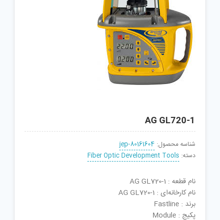
AG GL720-1
شناسه محصول:
jep-80161604
دسته:
Fiber Optic Development Tools
نام قطعه : AG GL720-1
نام کارخانه‌ای : AG GL720-1
برند : Fastline
پکیج : Module