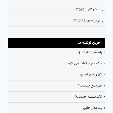
میکروکنترلر
(352)
ترانزیستور
(3368)
آخرین نوشته ها
راه های تولید برق
چگونه برق تولید می شود
انرژی خورشیدی
آمپرسنج چیست؟
الکتریسیته چیست؟
برد مدار چاپی