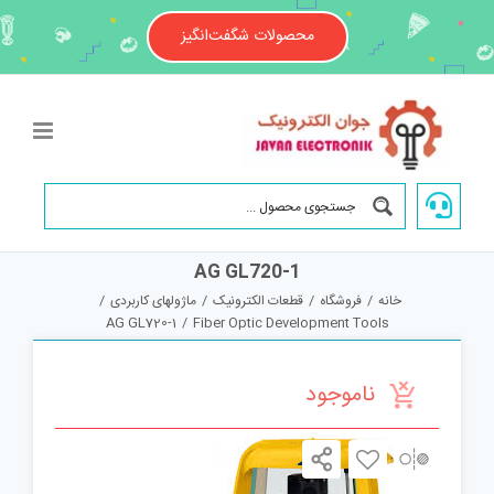
Ski
t
محصولات شگفت‌انگیز
conten
AG GL720-1
خانه
/
فروشگاه
/
قطعات الکترونیک
/
ماژولهای کاربردی
/
AG GL720-1
/
Fiber Optic Development Tools
ناموجود