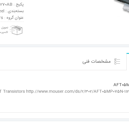
پکیج : TO-270AB
بسته‌بندی : Tape & Reel
عنوان گروه : RF MOSFET Transistors
مشخصات فنی
AFT05M