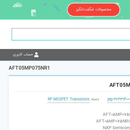
محصولات شگفت‌انگیز
حساب کاربری
AFT05MP075NR1
AFT05M
jep-62631400
دسته:
RF MOSFET Transistors