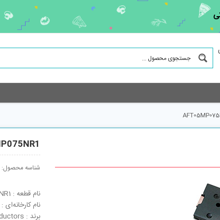
ی
AFT05MP075
P075NR1
شناسه محصول:
نام قطعه : AFT05MP075NR1
نام کارخانه‌ای : AFT05MP075NR1
برند : NXP Semiconductors