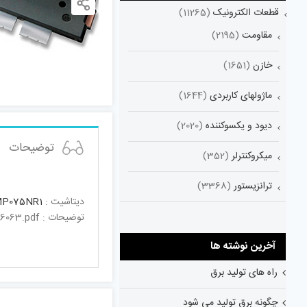
قطعات الکترونیک
(11265)
مقاومت
(2195)
خازن
(1651)
ماژولهای کاربردی
(1644)
دیود و یکسوکننده
(2020)
توضیحات
میکروکنترلر
(352)
ترانزیستور
(3368)
دیتاشیت :
P075NR1
توضیحات : RF MOSFET Transistors http://www.mouser.com/ds/2/302/AFT05MP075N-1126063.pdf
آخرین نوشته ها
راه های تولید برق
چگونه برق تولید می شود