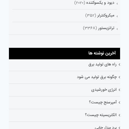
دیود و یکسوکننده
(2020)
میکروکنترلر
(352)
ترانزیستور
(3368)
آخرین نوشته ها
راه های تولید برق
چگونه برق تولید می شود
انرژی خورشیدی
آمپرسنج چیست؟
الکتریسیته چیست؟
برد مدار چاپی