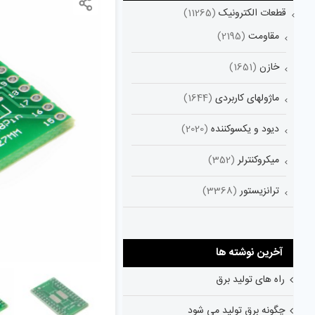
قطعات الکترونیک
(11265)
مقاومت
(2195)
خازن
(1651)
ماژولهای کاربردی
(1644)
دیود و یکسوکننده
(2020)
میکروکنترلر
(352)
ترانزیستور
(3368)
آخرین نوشته ها
راه های تولید برق
چگونه برق تولید می شود