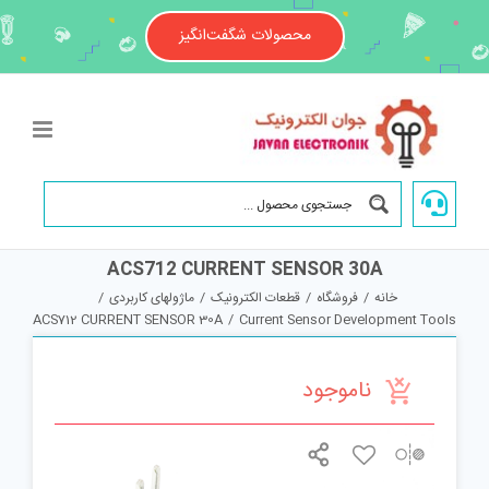
Ski
t
محصولات شگفت‌انگیز
conten
ACS712 CURRENT SENSOR 30A
خانه
/
فروشگاه
/
قطعات الکترونیک
/
ماژولهای کاربردی
/
ACS712 CURRENT SENSOR 30A
/
Current Sensor Development Tools
ناموجود