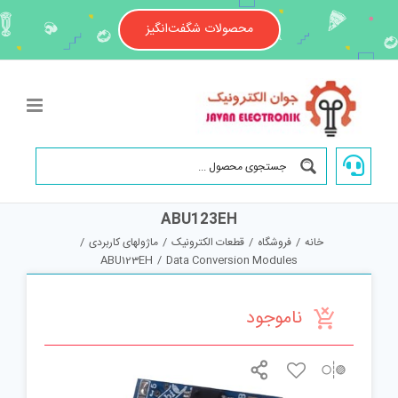
Ski
t
محصولات شگفت‌انگیز
conten
ABU123EH
خانه
/
فروشگاه
/
قطعات الکترونیک
/
ماژولهای کاربردی
/
ABU123EH
/
Data Conversion Modules
ناموجود