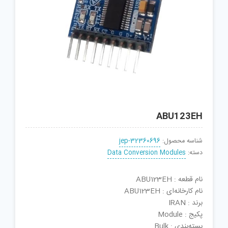
ABU123EH
شناسه محصول:
jep-32360696
دسته:
Data Conversion Modules
نام قطعه : ABU123EH
نام کارخانه‌ای : ABU123EH
برند : IRAN
پکیج : Module
بسته‌بندی : Bulk