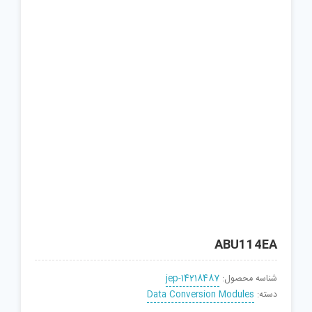
ABU114EA
شناسه محصول:
jep-14218487
دسته:
Data Conversion Modules