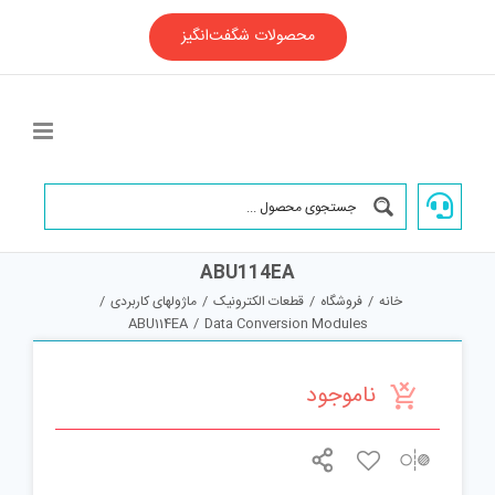
Ski
t
محصولات شگفت‌انگیز
conten
ABU114EA
خانه
/
فروشگاه
/
قطعات الکترونیک
/
ماژولهای کاربردی
/
ABU114EA
/
Data Conversion Modules
ناموجود