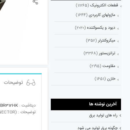
قطعات الکترونیک
(11265)
ماژولهای کاربردی
(1644)
دیود و یکسوکننده
(2020)
میکروکنترلر
(352)
ترانزیستور
(3368)
مقاومت
(2195)
خازن
(1651)
توضیحات
آخرین نوشته ها
دیتاشیت :
BR312HK
توضیحات : RS-485 TO TTL CONVERTER(PHOENIX CONNECTOR)
راه های تولید برق
چگونه برق تولید می شود