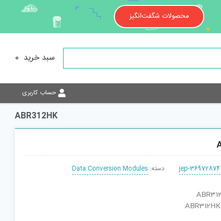
محصولات شگفت‌انگیز
سبد خرید
0
حساب کاربری
ABR312HK
jep-36972874
دسته:
Data Conversion Modules