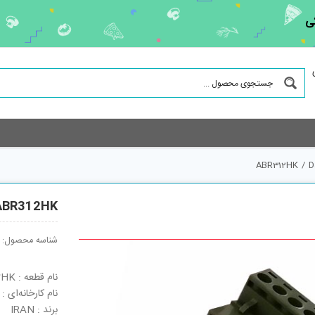
ی
ABR312HK
/
D
ABR312HK
شناسه محصول:
نام قطعه : ABR312HK
نام کارخانه‌ای : ABR312HK
برند : IRAN