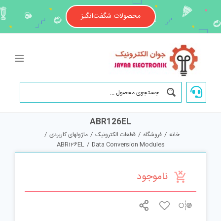
Ski
t
محصولات شگفت‌انگیز
conten
ABR126EL
خانه
/
فروشگاه
/
قطعات الکترونیک
/
ماژولهای کاربردی
/
ABR126EL
/
Data Conversion Modules
ناموجود