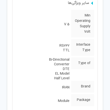
سایر ویژگی‌ها
Min
Operating
5 V
Supply
Volt
Interface
RS232
Type
TTL
Bi-Directional
Type of
Converter
DTE
EL Model
Half Level
Brand
IRAN
Package
Module