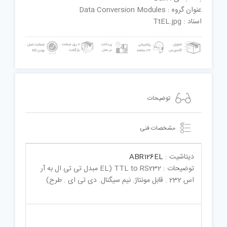
عنوان گروه : Data Conversion Modules
اسناد : TtEL.jpg
توضیحات
مشخصات فنی
دیتاشیت :
ABR126EL
توضیحات : TTL to RS232 (EL مبدل تی تی ال به آر
اس 232 . قابل مونتاژ. نیم سیگنال. دی تی ای . طرح)