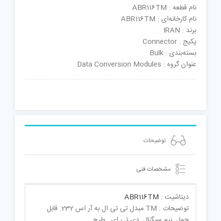
نام قطعه : ABR116TM
نام کارخانه‌ای : ABR116TM
برند : IRAN
پکیج : Connector
بسته‌بندی : Bulk
عنوان گروه : Data Conversion Modules
توضیحات
مشخصات فنی
دیتاشیت :
ABR116TM
توضیحات : TM مبدل تی تی ال به آر اس 232. قابل
حمل. نیم سیگنال. دی تی ای . طرح