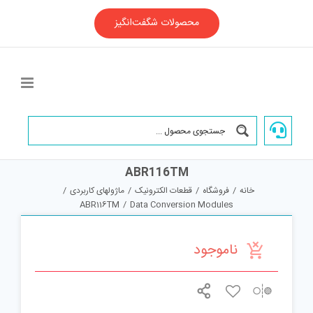
Ski
t
محصولات شگفت‌انگیز
conten
ABR116TM
خانه
/
فروشگاه
/
قطعات الکترونیک
/
ماژولهای کاربردی
/
ABR116TM
/
Data Conversion Modules
ناموجود