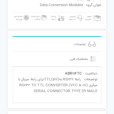
عنوان گروه : Data Conversion Modules
توضیحات
مشخصات فنی
دیتاشیت :
ABR116TC
توضیحات : رابط RS232 بهTTL(5V)برای رابط سریال با
میکروRS232 TO TTL CONVERTER (VCC 5.0V) ;
SERIAL CONNECTOR TYYE D9 MALE