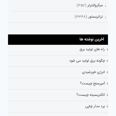
میکروکنترلر
(352)
ترانزیستور
(3368)
آخرین نوشته ها
راه های تولید برق
چگونه برق تولید می شود
انرژی خورشیدی
آمپرسنج چیست؟
الکتریسیته چیست؟
برد مدار چاپی