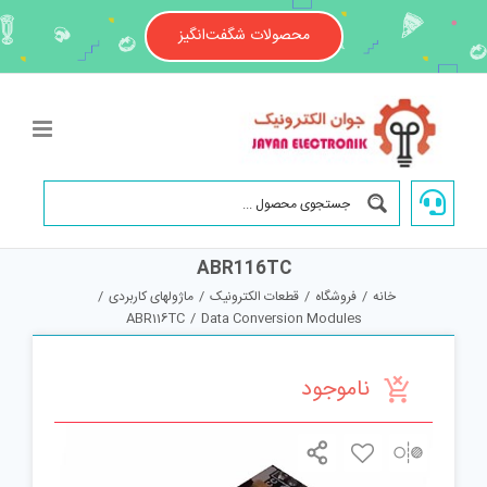
Ski
t
محصولات شگفت‌انگیز
conten
ABR116TC
خانه
/
فروشگاه
/
قطعات الکترونیک
/
ماژولهای کاربردی
/
ABR116TC
/
Data Conversion Modules
ناموجود