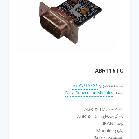
ABR116TC
شناسه محصول:
jep-77967658
دسته:
Data Conversion Modules
نام قطعه : ABR116TC
نام کارخانه‌ای : ABR116TC
برند : IRAN
پکیج : Module
بسته‌بندی : Bulk