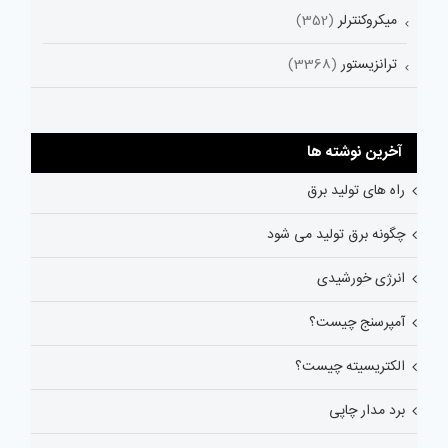
میکروکنترلر
(352)
ترانزیستور
(3368)
آخرین نوشته ها
راه های تولید برق
چگونه برق تولید می شود
انرژی خورشیدی
آمپرسنج چیست؟
الکتریسیته چیست؟
برد مدار چاپی