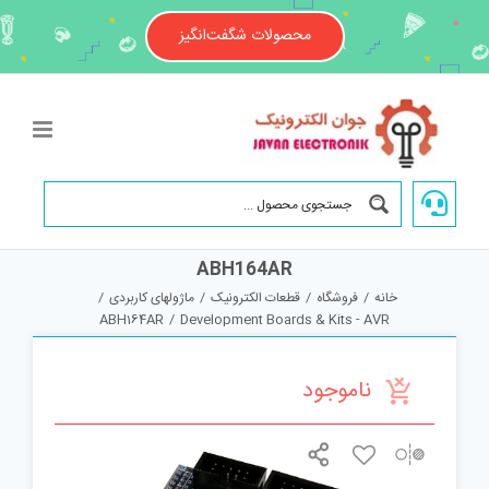
Ski
t
محصولات شگفت‌انگیز
conten
ABH164AR
خانه
/
فروشگاه
/
قطعات الکترونیک
/
ماژولهای کاربردی
/
ABH164AR
/
Development Boards & Kits - AVR
ناموجود