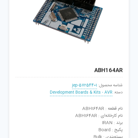
ABH164AR
شناسه محصول:
jep-57254401
دسته:
Development Boards & Kits - AVR
نام قطعه : ABH164AR
نام کارخانه‌ای : ABH164AR
برند : IRAN
پکیج : Board
بسته‌بندی : Bulk