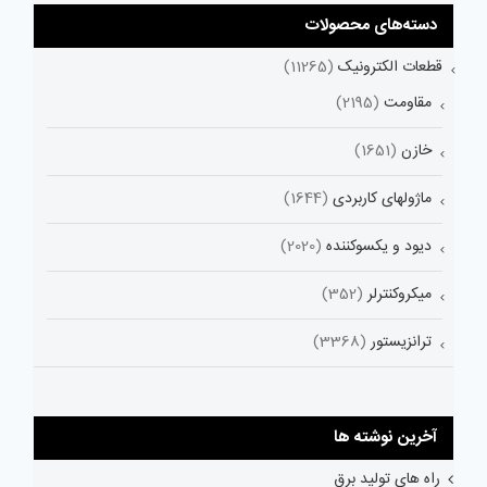
دسته‌های محصولات
قطعات الکترونیک
(11265)
مقاومت
(2195)
خازن
(1651)
ماژولهای کاربردی
(1644)
دیود و یکسوکننده
(2020)
میکروکنترلر
(352)
ترانزیستور
(3368)
آخرین نوشته ها
راه های تولید برق