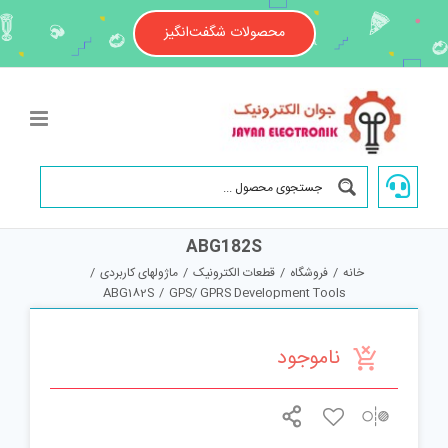
Ski
t
محصولات شگفت‌انگیز
conten
ABG182S
خانه
/
فروشگاه
/
قطعات الکترونیک
/
ماژولهای کاربردی
/
ABG182S
/
GPS/ GPRS Development Tools
ناموجود