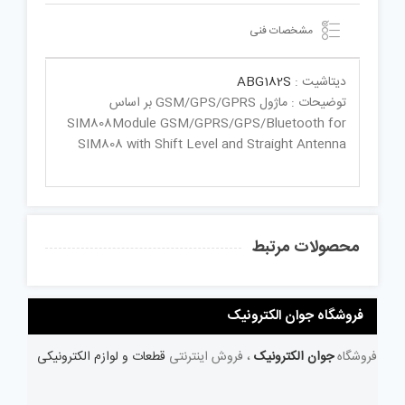
مشخصات فنی
دیتاشیت :
ABG182S
توضیحات : ماژول GSM/GPS/GPRS بر اساس
SIM808Module GSM/GPRS/GPS/Bluetooth for
SIM808 with Shift Level and Straight Antenna
محصولات مرتبط
فروشگاه جوان الکترونیک
فروشگاه
جوان الکترونیک
، فروش اینترنتی
قطعات و لوازم الکترونیکی