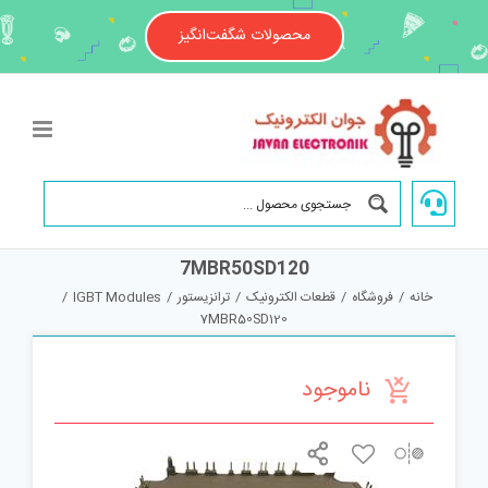
Ski
t
محصولات شگفت‌انگیز
conten
7MBR50SD120
خانه
/
فروشگاه
/
قطعات الکترونیک
/
ترانزیستور
/
IGBT Modules
/
7MBR50SD120
ناموجود