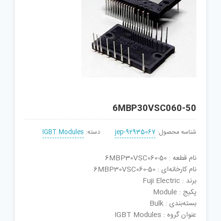
6MBP30VSC060-50
شناسه محصول:
jep-92935067
دسته:
IGBT Modules
نام قطعه : 6MBP30VSC060-50
نام کارخانه‌ای : 6MBP30VSC060-50
برند : Fuji Electric
پکیج : Module
بسته‌بندی : Bulk
عنوان گروه : IGBT Modules