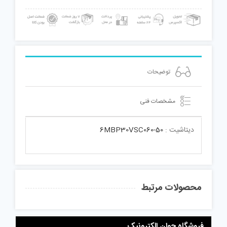
توضیحات
مشخصات فنی
دیتاشیت :
6MBP30VSC060-50
محصولات مرتبط
فروشگاه جوان الکترونیک