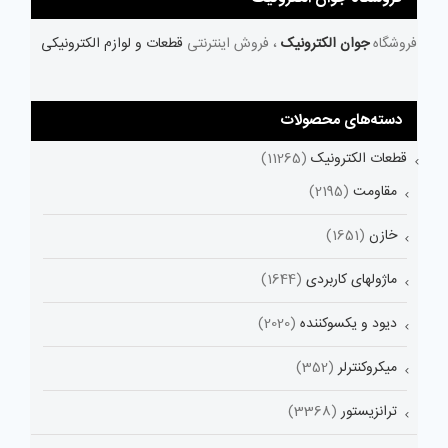
فروشگاه
جوان الکترونیک
، فروش اینترنتی
قطعات و لوازم الکترونیکی
دسته‌های محصولات
قطعات الکترونیک
(11265)
مقاومت
(2195)
خازن
(1651)
ماژولهای کاربردی
(1644)
دیود و یکسوکننده
(2020)
میکروکنترلر
(352)
ترانزیستور
(3368)