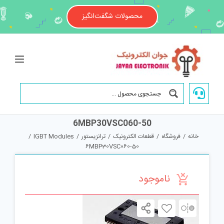
Ski
t
محصولات شگفت‌انگیز
conten
6MBP30VSC060-50
خانه
/
فروشگاه
/
قطعات الکترونیک
/
ترانزیستور
/
IGBT Modules
/
6MBP30VSC060-50
ناموجود