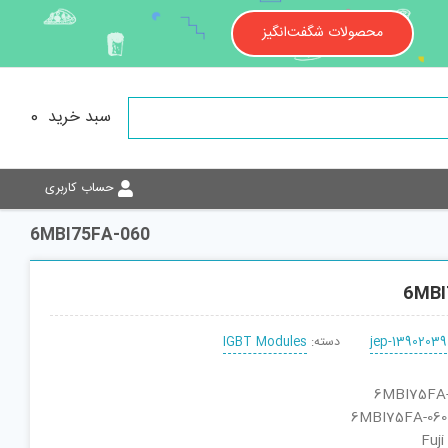
محصولات شگفت‌انگیز
سبد خرید
0
حساب کاربری
6MBI75FA-060
6MBI
jep-13902039
دسته:
IGBT Modules