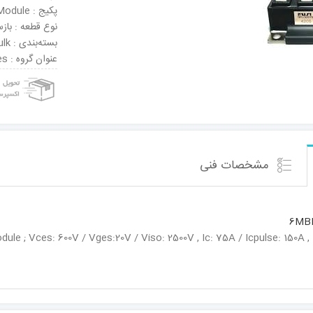
پکیج : Module
نوع قطعه : باز
بسته‌بندی : Bulk
عنوان گروه : IGBT Modules
مشخصات فنی
6MBI