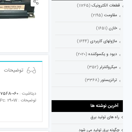
قطعات الکترونیک
(11265)
مقاومت
(2195)
خازن
(1651)
ماژولهای کاربردی
(1644)
دیود و یکسوکننده
(2020)
میکروکنترلر
(352)
توضیحات
ترانزیستور
(3368)
دیتاشیت :
75FA-060
توضیحات : IGBT-600V,75A,290WIGBT Module ; Vces: 600V / Vges:20V / Viso: 2500V , Ic: 75A / Icpulse: 150A , Pc: 290W
آخرین نوشته ها
راه های تولید برق
چگونه برق تولید می شود