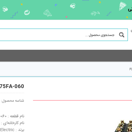
ی
6
75FA-060
شناسه محصول:
نام قطعه : 6MBI75FA-060
نام کارخانه‌ای : 6MBI75FA-060
برند : Fuji Electric