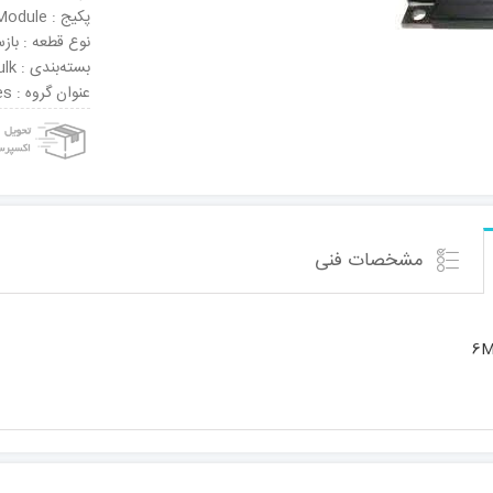
پکیج : Module
نوع قطعه : باز
بسته‌بندی : Bulk
عنوان گروه : IGBT Modules
مشخصات فنی
6M