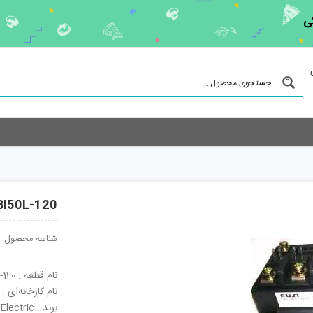
ی
I50L-120
شناسه محصول:
نام قطعه : 6MBI50L-120
نام کارخانه‌ای : 6MBI50L-120
برند : Fuji Electric