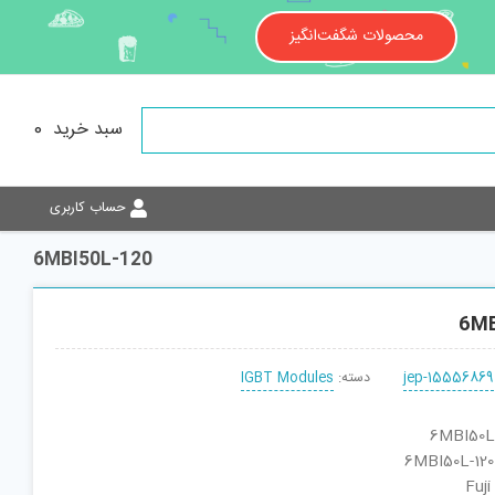
محصولات شگفت‌انگیز
سبد خرید
0
حساب کاربری
6MBI50L-120
6MB
jep-15556869
دسته:
IGBT Modules