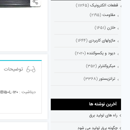
قطعات الکترونیک
(11265)
مقاومت
(2195)
خازن
(1651)
ماژولهای کاربردی
(1644)
دیود و یکسوکننده
(2020)
میکروکنترلر
(352)
توضیحات
ترانزیستور
(3368)
دیتاشیت :
BI50L-120
آخرین نوشته ها
راه های تولید برق
چگونه برق تولید می شود