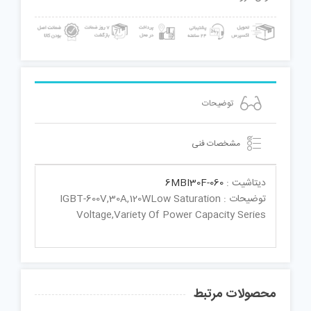
توضیحات
مشخصات فنی
دیتاشیت :
6MBI30F-060
توضیحات : IGBT-600V,30A,120WLow Saturation
Voltage,Variety Of Power Capacity Series
محصولات مرتبط