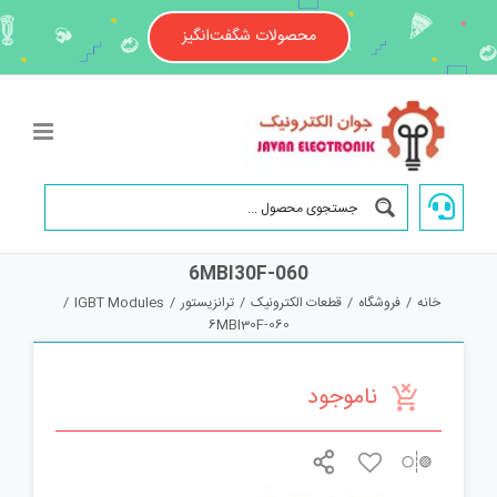
Ski
t
محصولات شگفت‌انگیز
conten
6MBI30F-060
خانه
/
فروشگاه
/
قطعات الکترونیک
/
ترانزیستور
/
IGBT Modules
/
6MBI30F-060
ناموجود