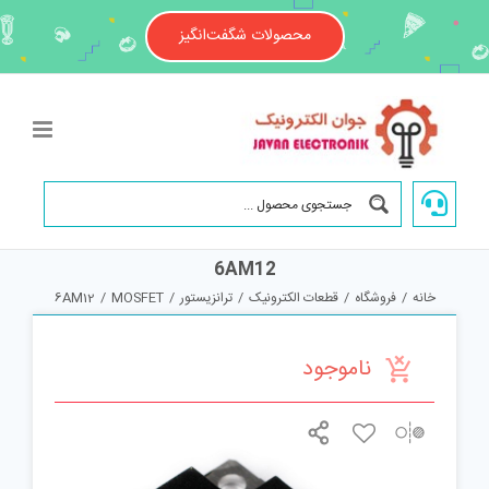
Ski
t
محصولات شگفت‌انگیز
conten
6AM12
خانه
/
فروشگاه
/
قطعات الکترونیک
/
ترانزیستور
/
MOSFET
/
6AM12
ناموجود