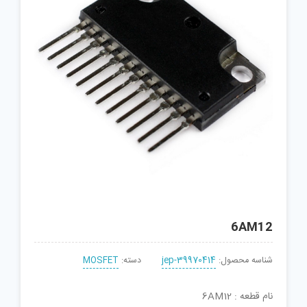
6AM12
شناسه محصول:
jep-39970414
دسته:
MOSFET
نام قطعه : 6AM12