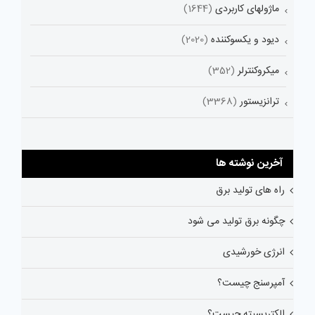
ماژولهای کاربردی
(1644)
دیود و یکسوکننده
(2020)
میکروکنترلر
(352)
ترانزیستور
(3368)
آخرین نوشته ها
راه های تولید برق
چگونه برق تولید می شود
انرژی خورشیدی
آمپرسنج چیست؟
الکتریسیته چیست؟