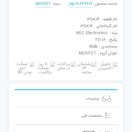
شناسه محصول:
jep-60632622
دسته:
MOSFET
نام قطعه : 3SK14
نام کارخانه‌ای : 3SK14
برند : NEC Electronics
پکیج : TO-18
بسته‌بندی : Bulk
عنوان گروه : MOSFET
توضیحات
مشخصات فنی