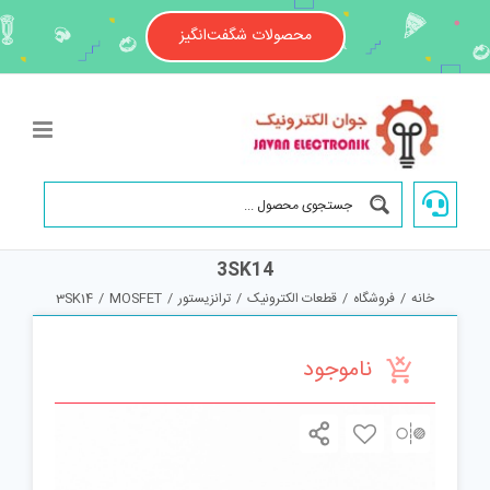
Ski
t
محصولات شگفت‌انگیز
conten
3SK14
خانه
/
فروشگاه
/
قطعات الکترونیک
/
ترانزیستور
/
MOSFET
/
3SK14
ناموجود