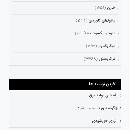
خازن
(1651)
ماژولهای کاربردی
(1644)
دیود و یکسوکننده
(2020)
میکروکنترلر
(352)
ترانزیستور
(3368)
آخرین نوشته ها
راه های تولید برق
چگونه برق تولید می شود
انرژی خورشیدی