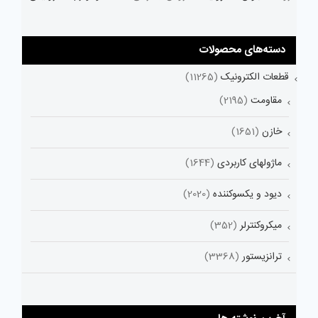
دسته‌های محصولات
قطعات الکترونیک
(11265)
مقاومت
(2195)
خازن
(1651)
ماژولهای کاربردی
(1644)
دیود و یکسوکننده
(2020)
میکروکنترلر
(352)
ترانزیستور
(3368)