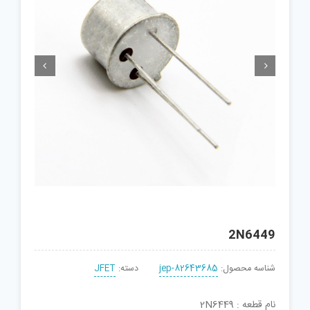


2N6449
شناسه محصول:
jep-82643685
دسته:
JFET
نام قطعه : 2N6449