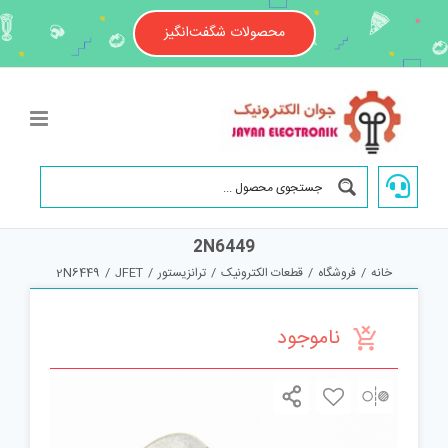
Ski
t
محصولات شگفت‌انگیز
conten
2N6449
خانه
/
فروشگاه
/
قطعات الکترونیک
/
ترانزیستور
/
JFET
/
2N6449
ناموجود