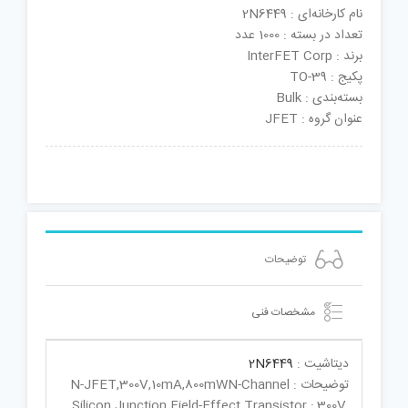
نام کارخانه‌ای : 2N6449
تعداد در بسته : 1000 عدد
برند : InterFET Corp
پکیج : TO-39
بسته‌بندی : Bulk
عنوان گروه : JFET
توضیحات
مشخصات فنی
دیتاشیت :
2N6449
توضیحات : N-JFET,300V,10mA,800mWN-Channel
Silicon Junction Field-Effect Transistor ; 300V,