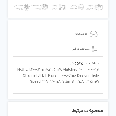
توضیحات
مشخصات فنی
دیتاشیت :
2N5565
توضیحات : N-JFET,40V,30mA,325mWMatched N-
Channel JFET Pairs ; Two-Chip Design, High-
Speed, 40V, 30mA, 7.5mS , 3pA, 325mW
محصولات مرتبط