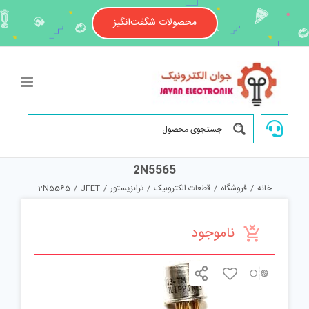
Ski
t
محصولات شگفت‌انگیز
conten
2N5565
خانه
/
فروشگاه
/
قطعات الکترونیک
/
ترانزیستور
/
JFET
/
2N5565
ناموجود