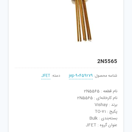
2N5565
شناسه محصول:
jep-90459279
دسته:
JFET
نام قطعه : 2N5565
نام کارخانه‌ای : 2N5565
برند : Vishay
پکیج : TO-71
بسته‌بندی : Bulk
عنوان گروه : JFET