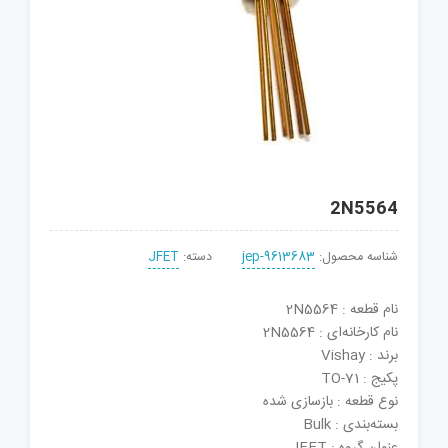
2N5564
شناسه محصول:
jep-9613683
دسته:
JFET
نام قطعه : 2N5564
نام کارخانه‌ای : 2N5564
برند : Vishay
پکیج : TO-71
نوع قطعه : بازسازی شده
بسته‌بندی : Bulk
عنوان گروه : JFET