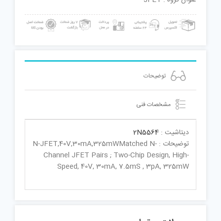
توضیحات
مشخصات فنی
دیتاشیت :
2N5564
توضیحات : N-JFET,40V,30mA,325mWMatched N-
Channel JFET Pairs ; Two-Chip Design, High-
Speed, 40V, 30mA, 7.5mS , 3pA, 325mW