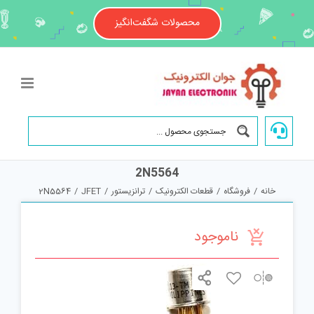
Ski
t
محصولات شگفت‌انگیز
conten
2N5564
خانه
/
فروشگاه
/
قطعات الکترونیک
/
ترانزیستور
/
JFET
/
2N5564
ناموجود