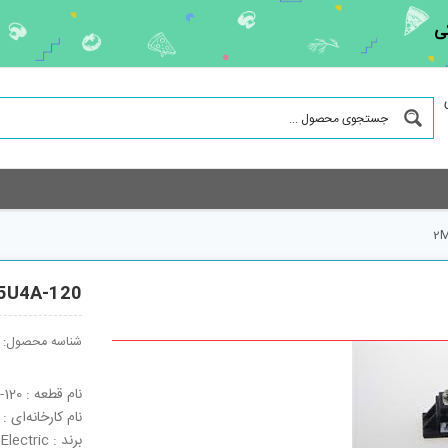
ی
2M
5U4A-120
شناسه محصول:
نام قطعه : 2MBI75U4A-120
نام کارخانه‌ای : 2MBI75U4A-120
برند : Fuji Electric