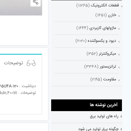
قطعات الکترونیک
(11265)
خازن
(1651)
ماژولهای کاربردی
(1644)
دیود و یکسوکننده
(2020)
میکروکنترلر
(352)
توضیحات
ترانزیستور
(3368)
مقاومت
(2195)
دیتاشیت :
5U4A-120
توضیحات : IGBT-1200V,75A,400WIgbt Module U-Series;1200V / 75A 2 In One-Package;High Speed Switching,Low Inductance Module,400W
آخرین نوشته ها
راه های تولید برق
چگونه برق تولید می شود