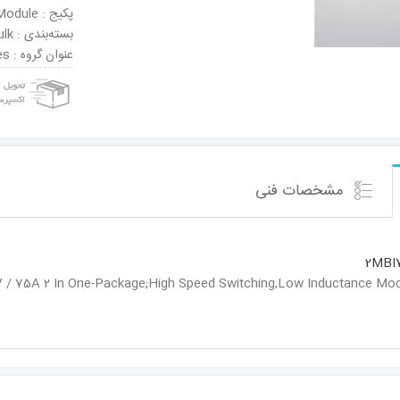
پکیج : Module
بسته‌بندی : Bulk
عنوان گروه : IGBT Modules
مشخصات فنی
2MBI7