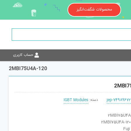
محصولات شگفت‌انگیز
حساب کاربری
2MBI75U4A-120
2MBI7
jep-74989672
دسته:
IGBT Modules