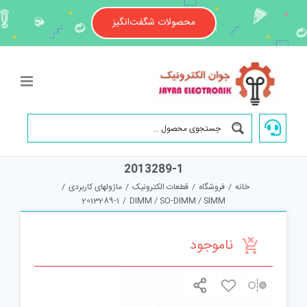
Ski
t
محصولات شگفت‌انگیز
conten
2013289-1
خانه
/
فروشگاه
/
قطعات الکترونیک
/
ماژولهای کاربردی
/
2013289-1
/
DIMM / SO-DIMM / SIMM
ناموجود