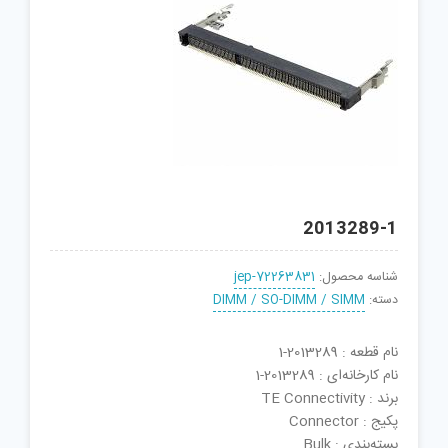
2013289-1
شناسه محصول:
jep-72263831
دسته:
DIMM / SO-DIMM / SIMM
نام قطعه : 2013289-1
نام کارخانه‌ای : 2013289-1
برند : TE Connectivity
پکیج : Connector
بسته‌بندی : Bulk