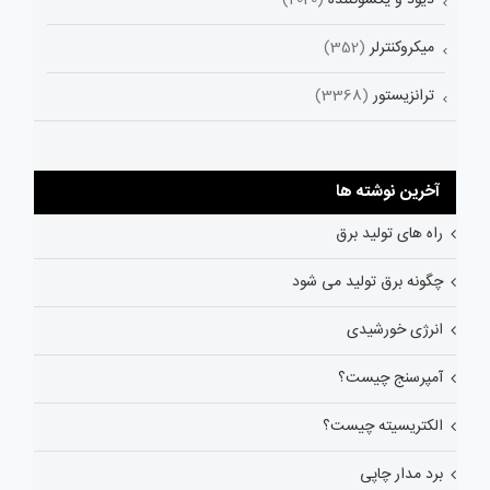
میکروکنترلر
(352)
ترانزیستور
(3368)
آخرین نوشته ها
راه های تولید برق
چگونه برق تولید می شود
انرژی خورشیدی
آمپرسنج چیست؟
الکتریسیته چیست؟
برد مدار چاپی