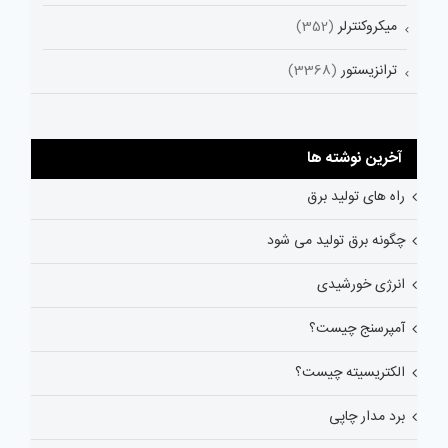
میکروکنترلر
(352)
ترانزیستور
(3368)
آخرین نوشته ها
راه های تولید برق
چگونه برق تولید می شود
انرژی خورشیدی
آمپرسنج چیست؟
الکتریسیته چیست؟
برد مدار چاپی