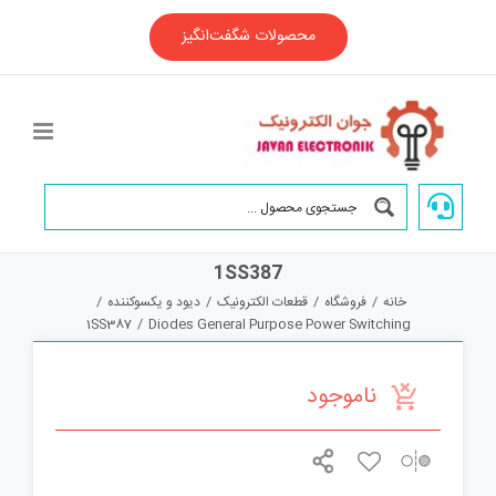
Ski
t
محصولات شگفت‌انگیز
conten
1SS387
خانه
/
فروشگاه
/
قطعات الکترونیک
/
دیود و یکسوکننده
/
1SS387
/
Diodes General Purpose Power Switching
ناموجود