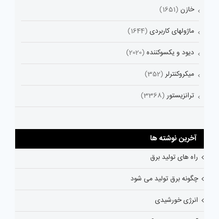
خازن
(1651)
ماژولهای کاربردی
(1644)
دیود و یکسوکننده
(2020)
میکروکنترلر
(352)
ترانزیستور
(3368)
آخرین نوشته ها
راه های تولید برق
چگونه برق تولید می شود
انرژی خورشیدی