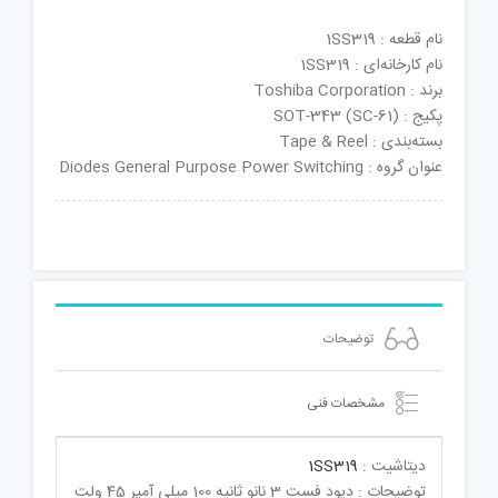
نام قطعه : 1SS319
نام کارخانه‌ای : 1SS319
برند : Toshiba Corporation
پکیج : SOT-343 (SC-61)
بسته‌بندی : Tape & Reel
عنوان گروه : Diodes General Purpose Power Switching
توضیحات
مشخصات فنی
دیتاشیت :
1SS319
توضیحات : دیود فست 3 نانو ثانیه 100 میلی آمپر 45 ولت