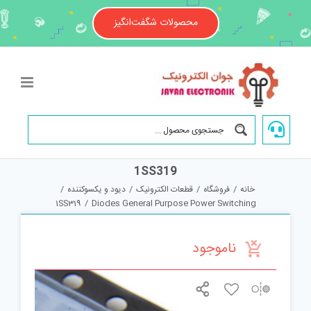
Ski
t
محصولات شگفت‌انگیز
conten
1SS319
خانه
/
فروشگاه
/
قطعات الکترونیک
/
دیود و یکسوکننده
/
1SS319
/
Diodes General Purpose Power Switching
ناموجود