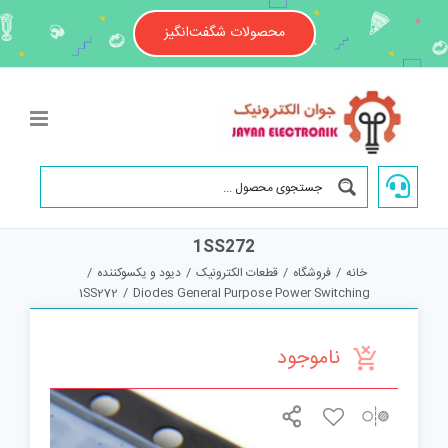
Ski
t
محصولات شگفت‌انگیز
conten
1SS272
خانه
/
فروشگاه
/
قطعات الکترونیک
/
دیود و یکسوکننده
/
1SS272
/
Diodes General Purpose Power Switching
ناموجود