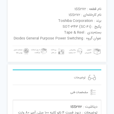
نام قطعه : 1SS272
نام کارخانه‌ای : 1SS272
برند : Toshiba Corporation
پکیج : SOT-343 (SC-61)
بسته‌بندی : Tape & Reel
عنوان گروه : Diodes General Purpose Power Switching
توضیحات
مشخصات فنی
دیتاشیت :
1SS272
توضیحات : دیود فست 4 نانو ثانیه 100 میلی آمپر 80 ولت